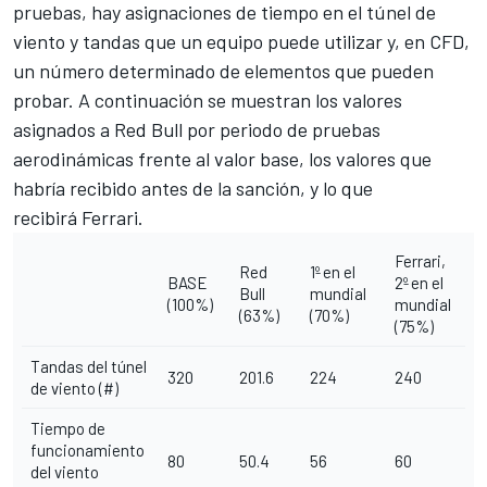
pruebas, hay asignaciones de tiempo en el túnel de
viento y tandas que un equipo puede utilizar y, en CFD,
un número determinado de elementos que pueden
probar. A continuación se muestran los valores
asignados a Red Bull por periodo de pruebas
aerodinámicas frente al valor base, los valores que
habría recibido antes de la sanción, y lo que
recibirá
Ferrari
.
Ferrari,
Red
1º en el
BASE
2º en el
Bull
mundial
(100%)
mundial
(63%)
(70%)
(75%)
Tandas del túnel
320
201.6
224
240
de viento (#)
Tiempo de
funcionamiento
80
50.4
56
60
del viento