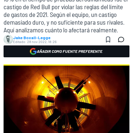
castigo de Red Bull por violar las reglas del límite
de gastos de 2021. Según el equipo, un castigo
demasiado duro, y no suficiente para sus rivales.
Aquí analizamos cuánto lo afectará realmente.
Jake Boxall-Legge
Editado:
28 nov 2022, 18:26
AÑADIR COMO FUENTE PREFERENTE