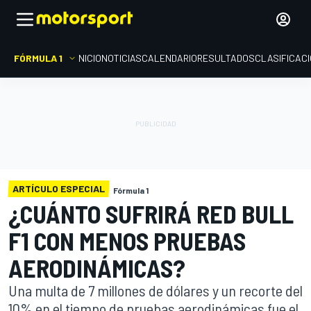
FÓRMULA 1
INICIO
NOTICIAS
CALENDARIO
RESULTADOS
CLASIFICAC
ARTÍCULO ESPECIAL
Fórmula 1
¿CUÁNTO SUFRIRÁ RED BULL
F1 CON MENOS PRUEBAS
AERODINÁMICAS?
Una multa de 7 millones de dólares y un recorte del
10% en el tiempo de pruebas aerodinámicas fue el