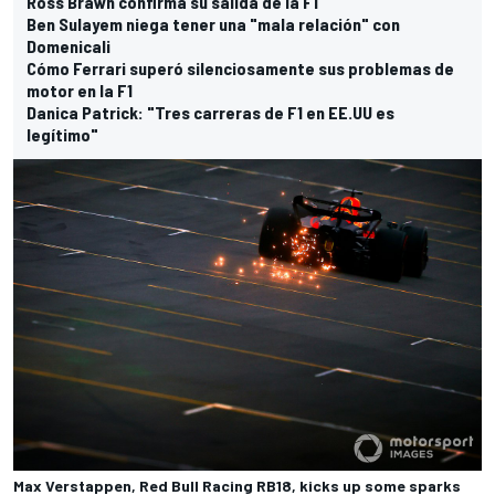
Ross Brawn confirma su salida de la F1
Ben Sulayem niega tener una "mala relación" con
Domenicali
Cómo Ferrari superó silenciosamente sus problemas de
motor en la F1
Danica Patrick: "Tres carreras de F1 en EE.UU es
legítimo"
Max Verstappen, Red Bull Racing RB18, kicks up some sparks