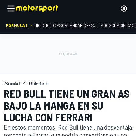
FÓRMULA 1
INICIO
NOTICIAS
CALENDARIO
RESULTADOS
CLASIFICAC
Fórmula 1
GP de Miami
RED BULL TIENE UN GRAN AS
BAJO LA MANGA EN SU
LUCHA CON FERRARI
En estos momentos, Red Bull tiene una desventaja
respecto a Ferrari que podría convertirse en una