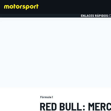
ENLACES RÁPIDOS:
C
FÓRMULA 1
Fórmula 1
RED BULL: MER