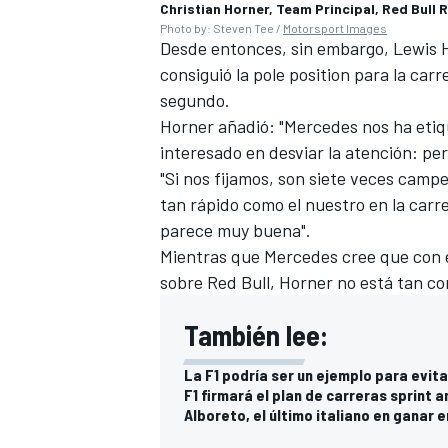
Christian Horner, Team Principal, Red Bull 
Photo by: Steven Tee /
Motorsport Images
Desde entonces, sin embargo, Lewis H
consiguió la pole position para la ca
segundo.
Horner añadió: "Mercedes nos ha eti
interesado en desviar la atención: per
"Si nos fijamos, son siete veces camp
tan rápido como el nuestro en la carr
parece muy buena".
Mientras que Mercedes cree que con e
sobre Red Bull, Horner no está tan co
MÁS CATEGORÍAS
También lee:
La F1 podría ser un ejemplo para evit
F1 firmará el plan de carreras sprint 
Alboreto, el último italiano en ganar e