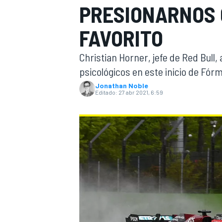
PRESIONARNOS 
INDYCAR
FAVORITO
Christian Horner, jefe de Red Bul
psicológicos en este inicio de Fórm
Jonathan Noble
Editado:
27 abr 2021, 6:59
MOTOGP