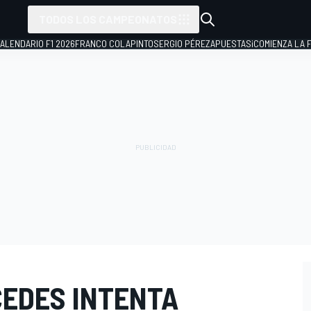
TODOS LOS CAMPEONATOS
ALENDARIO F1 2026
FRANCO COLAPINTO
SERGIO PÉREZ
APUESTAS
¡COMIENZA LA F
CEDES INTENTA