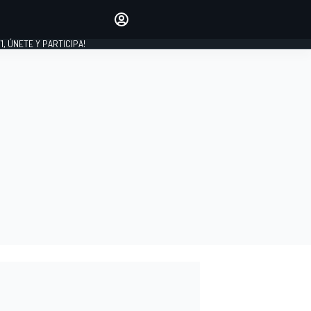
favoritos
Haz que se oiga tu voz
comentando artículos.
1, ÚNETE Y PARTICIPA!
INICIAR SESIÓN
EDICIÓN
LATINOAMÉRICA