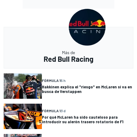
Más de
Red Bull Racing
FÓRMULA 1
5 h
Hakkinen explica el "riesgo" en McLaren si va en
busca de Verstappen
FÓRMULA 1
3 d
Por qué McLaren ha sido cauteloso para
introducir su alerón trasero rotatorio de F1