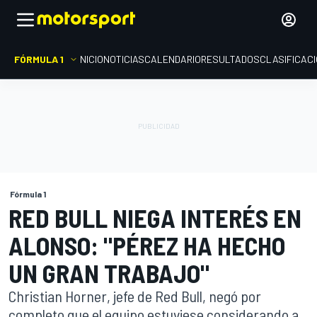
FÓRMULA 1
INICIO
NOTICIAS
CALENDARIO
RESULTADOS
CLASIFICAC
Fórmula 1
RED BULL NIEGA INTERÉS EN
ALONSO: "PÉREZ HA HECHO
UN GRAN TRABAJO"
Christian Horner, jefe de Red Bull, negó por
completo que el equipo estuviese considerando a