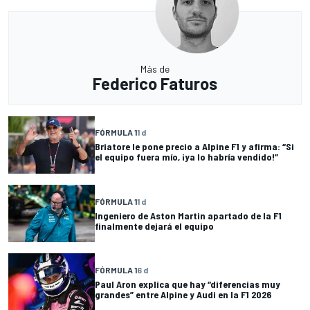
Más de
Federico Faturos
FÓRMULA 1
1 d
Briatore le pone precio a Alpine F1 y afirma: “Si
el equipo fuera mío, ¡ya lo habría vendido!”
FÓRMULA 1
1 d
Ingeniero de Aston Martin apartado de la F1
finalmente dejará el equipo
FÓRMULA 1
6 d
Paul Aron explica que hay “diferencias muy
grandes” entre Alpine y Audi en la F1 2026