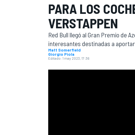
PARA LOS COCHE
INDYCAR
VERSTAPPEN
Red Bull llegó al Gran Premio de A
interesantes destinadas a aporta
Matt Somerfield
Giorgio Piola
Editado:
1 may 2023, 17:36
MOTOGP