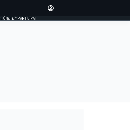
favoritos
Haz que se oiga tu voz
comentando artículos.
1, ÚNETE Y PARTICIPA!
INICIAR SESIÓN
EDICIÓN
LATINOAMÉRICA