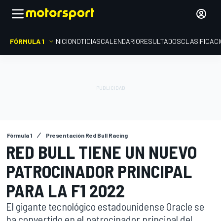
FÓRMULA 1
INICIO
NOTICIAS
CALENDARIO
RESULTADOS
CLASIFICAC
Fórmula 1
Presentación Red Bull Racing
RED BULL TIENE UN NUEVO
PATROCINADOR PRINCIPAL
PARA LA F1 2022
El gigante tecnológico estadounidense Oracle se
ha convertido en el patrocinador principal del