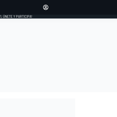
favoritos
Haz que se oiga tu voz
comentando artículos.
1, ÚNETE Y PARTICIPA!
INICIAR SESIÓN
EDICIÓN
LATINOAMÉRICA