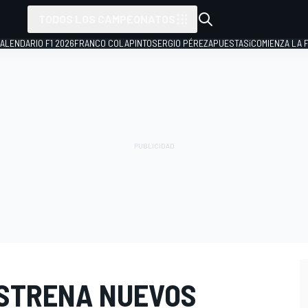
TODOS LOS CAMPEONATOS
ALENDARIO F1 2026
FRANCO COLAPINTO
SERGIO PÉREZ
APUESTAS
¡COMIENZA LA F
ESTRENA NUEVOS