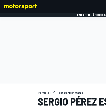
ENLACES RÁPIDOS:
C
FÓRMULA 1
Fórmula 1
Test Bahrein marzo
SERGIO PÉREZ 