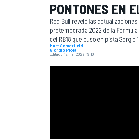
PONTONES EN EL
INDYCAR
Red Bull reveló las actualizaciones
pretemporada 2022 de la Fórmula 1
del RB18 que puso en pista Sergio 
Matt Somerfield
Giorgio Piola
Editado:
12 mar 2022, 19:10
MOTOGP