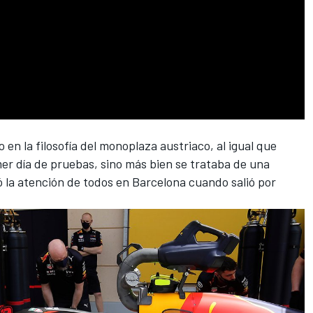
en la filosofía del monoplaza austriaco, al igual que
er día de pruebas, sino más bien se trataba de una
ó la atención de todos en Barcelona cuando salió por