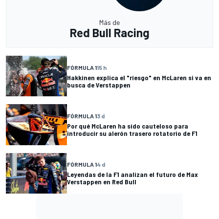
Más de
Red Bull Racing
FÓRMULA 1
15 h
Hakkinen explica el "riesgo" en McLaren si va en
busca de Verstappen
FÓRMULA 1
3 d
Por qué McLaren ha sido cauteloso para
introducir su alerón trasero rotatorio de F1
FÓRMULA 1
4 d
Leyendas de la F1 analizan el futuro de Max
Verstappen en Red Bull