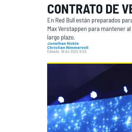
CONTRATO DE V
INDYCAR
En Red Bull están preparados para
Max Verstappen para mantener al 
largo plazo.
Jonathan Noble
Christian Nimmervoll
Editado:
18 dic 2021, 9:52
MOTOGP