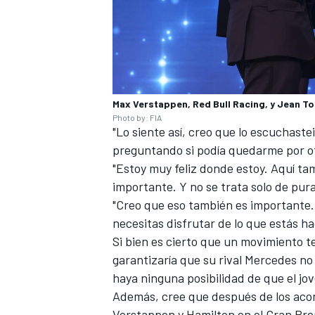
Max Verstappen, Red Bull Racing, y Jean Tod
Photo by: FIA
"Lo siente así, creo que lo escuchaste
preguntando si podía quedarme por otro
"Estoy muy feliz donde estoy. Aquí t
importante. Y no se trata solo de pur
MÁS CATEGORÍAS
"Creo que eso también es importante.
necesitas disfrutar de lo que estás ha
Si bien es cierto que un movimiento 
garantizaría que su rival
Mercedes
no 
haya ninguna posibilidad de que el jov
Además, cree que después de los acont
Verstappen y Hamilton en el Gran Pr