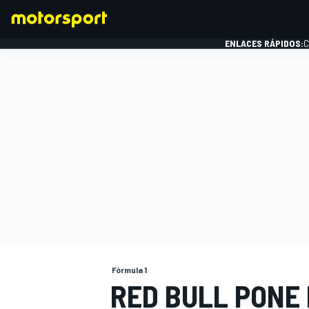
ENLACES RÁPIDOS:
C
FÓRMULA 1
Fórmula 1
RED BULL PONE 