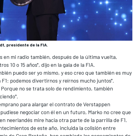
t, presidente de la FIA.
is en mi radio también, después de la última vuelta,
s 10 o 15 años", dijo en la gala de la FIA.
ambién puedo ser yo mismo, y eso creo que también es muy
a F1: podemos divertirnos y reírnos mucho juntos".
 Porque no se trata solo de rendimiento, también
ciendo".
temprano para alargar el contrato de Verstappen
pudiese negociar con él en un futuro, Marko no cree que
en neerlandés mire hacia otra parte de la parrilla de F1.
ecimientos de este año, incluida la colisión entre
emio de Gran Bretaña, han cambiado los pensamientos de