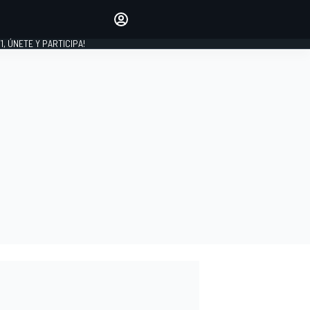
favoritos
Haz que se oiga tu voz
comentando artículos.
1, ÚNETE Y PARTICIPA!
INICIAR SESIÓN
EDICIÓN
LATINOAMÉRICA