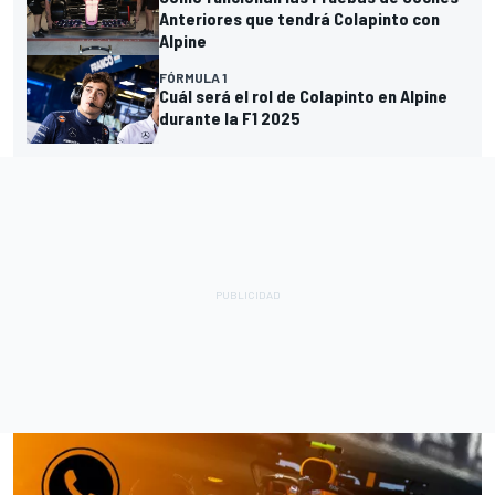
Anteriores que tendrá Colapinto con
Alpine
FÓRMULA 1
Cuál será el rol de Colapinto en Alpine
durante la F1 2025