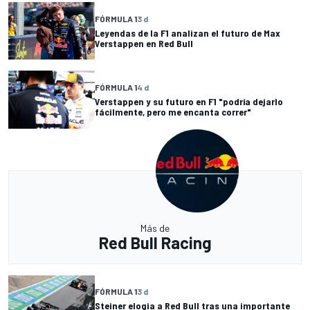
FÓRMULA 1
3 d
Leyendas de la F1 analizan el futuro de Max
Verstappen en Red Bull
FÓRMULA 1
4 d
Verstappen y su futuro en F1 "podría dejarlo
fácilmente, pero me encanta correr"
Más de
Red Bull Racing
FÓRMULA 1
3 d
Steiner elogia a Red Bull tras una importante