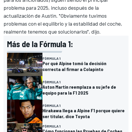
problema para 2025, incluso después de la
actualización de Austin. "Obviamente tuvimos
problemas con el equilibrio y la estabilidad del coche,
realmente tenemos que solucionarlos", dijo.
Más de la Fórmula 1:
FÓRMULA 1
Por qué Alpine tomó la decisión
correcta al firmar a Colapinto
FÓRMULA 1
Aston Martin reemplaza a su jefe de
equipo para la F1 2025
FÓRMULA 1
Hirakawa llega a Alpine F1 porque quiere
ser titular, dice Toyota
FÓRMULA 1
Cómo funcionan las Pruebas de Coches