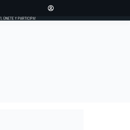
favoritos
Haz que se oiga tu voz
comentando artículos.
1, ÚNETE Y PARTICIPA!
INICIAR SESIÓN
EDICIÓN
LATINOAMÉRICA