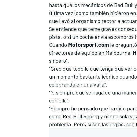
hasta que los mecánicos de Red Bull y 
FÓRMULA E
última vez (como también hicieron en 
que llevó al organismo rector a actuar
Se entiende que teme graves consecue
pista, o si un coche envía escombros 
Cuando
Motorsport.com
le preguntó 
directores de equipo en Melbourne,
H
sincero".
"Creo que todo lo que tenga que ver c
un momento bastante icónico cuando 
celebrando en una valla".
"Y, siempre que se haga de una maner
WRC
con ello".
"Siempre he pensado que ha sido part
como
Red Bull Racing
y ni una sola v
problema. Pero, si son las reglas, son l