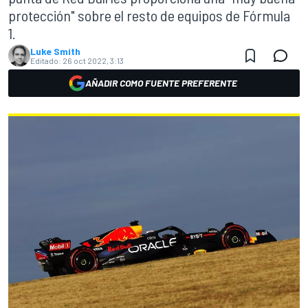
protección" sobre el resto de equipos de Fórmula
1.
Luke Smith
Editado:
26 oct 2022, 3:13
AÑADIR COMO FUENTE PREFERENTE