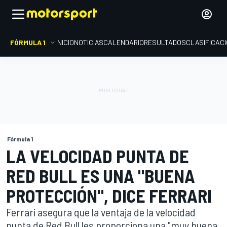
FÓRMULA 1
INICIO
NOTICIAS
CALENDARIO
RESULTADOS
CLASIFICAC
Fórmula 1
LA VELOCIDAD PUNTA DE
RED BULL ES UNA "BUENA
PROTECCIÓN", DICE FERRARI
Ferrari asegura que la ventaja de la velocidad
punta de Red Bull les proporciona una "muy buena