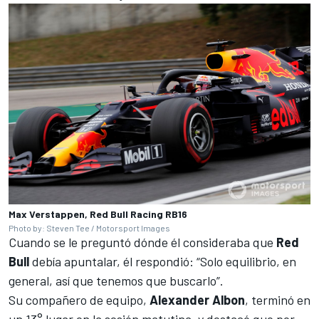
Max Verstappen, Red Bull Racing RB16
Photo by: Steven Tee / Motorsport Images
Cuando se le preguntó dónde él consideraba que
Red
Bull
debía apuntalar, él respondió: “Solo equilibrio, en
general, así que tenemos que buscarlo”.
Su compañero de equipo,
Alexander Albon
, terminó en