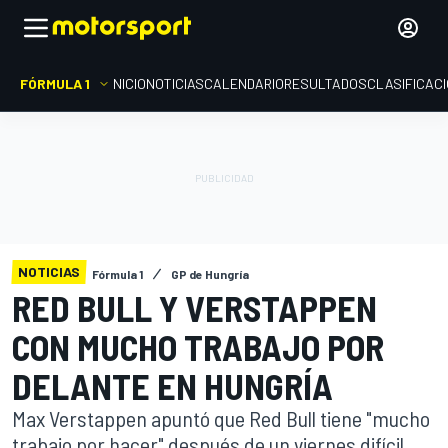
FÓRMULA 1
INICIO
NOTICIAS
CALENDARIO
RESULTADOS
CLASIFICAC
NOTICIAS
Fórmula 1
GP de Hungría
RED BULL Y VERSTAPPEN
CON MUCHO TRABAJO POR
DELANTE EN HUNGRÍA
Max Verstappen apuntó que Red Bull tiene "mucho
trabajo por hacer" después de un viernes difícil