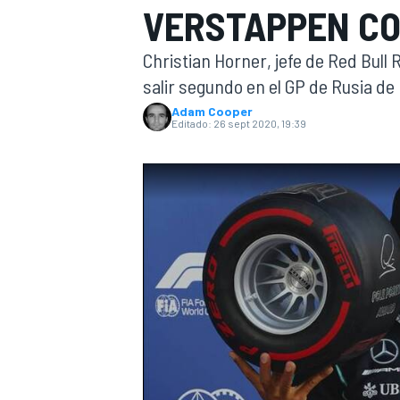
VERSTAPPEN CO
INDYCAR
Christian Horner, jefe de Red Bull
salir segundo en el GP de Rusia de 
Adam Cooper
Editado:
26 sept 2020, 19:39
MOTOGP