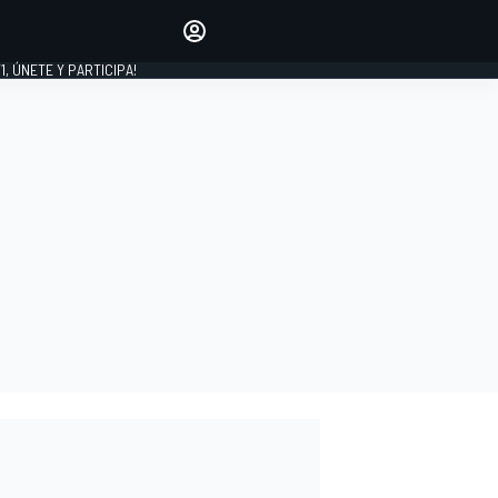
favoritos
Haz que se oiga tu voz
comentando artículos.
1, ÚNETE Y PARTICIPA!
INICIAR SESIÓN
EDICIÓN
LATINOAMÉRICA