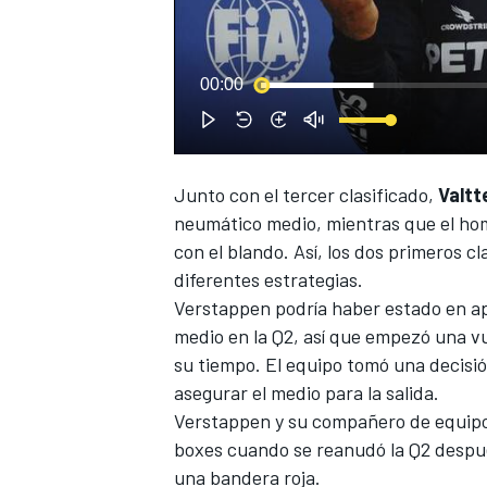
00:00
Junto con el tercer clasificado,
Valtt
NASCAR CUP
neumático medio, mientras que el hom
con el blando. Así, los dos primeros 
diferentes estrategias.
Verstappen
podría haber estado en a
medio en la Q2, así que empezó una vu
su tiempo. El equipo tomó una decisión
asegurar el medio para la salida.
Verstappen y su compañero de equip
boxes cuando se reanudó la Q2 despué
una bandera roja.