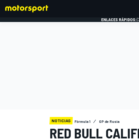
ENLACES RÁPIDOS:
C
FÓRMULA 1
NOTICIAS
Fórmula 1
GP de Rusia
RED BULL CALIF