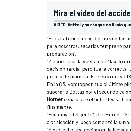
FÓRMULA E
Mira el video del accide
VIDEO: Vettel y su choque en Rusia que 
"Era vital que ambos dieran vueltas li
para nosotros, sacarlos temprano para
preparación".
"Y abortamos la vuelta con Max, lo q
decisión tardía, pero fue la correcta, 
premio de mañana. Fue en la curva 18,
En la Q3, Verstappen fue el último pil
superar a Bottas por el segundo cajón 
WRC
Horner
señaló que el holandés se bene
finalmente.
"Fue muy inteligente", dijo Horner. "E
clasificación y luego comenzó la suya
"Y eso le dio una décima en la llegada