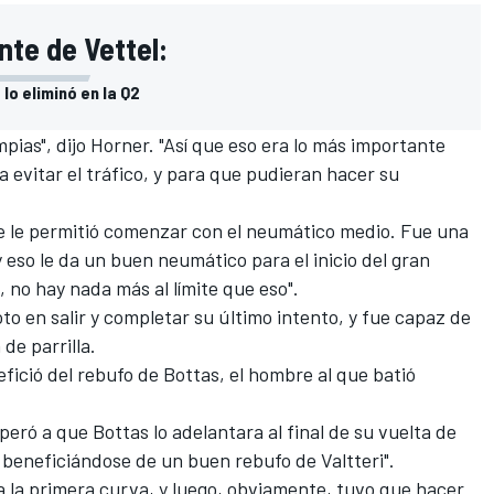
nte de Vettel:
lo eliminó en la Q2
mpias", dijo Horner. "Así que eso era lo más importante
 evitar el tráfico, y para que pudieran hacer su
ue le permitió comenzar con el neumático medio. Fue una
y eso le da un buen neumático para el inicio del gran
 no hay nada más al límite que eso".
oto en salir y completar su último intento, y fue capaz de
de parrilla.
fició del rebufo de Bottas, el hombre al que batió
speró a que Bottas lo adelantara al final de su vuelta de
, beneficiándose de un buen rebufo de Valtteri".
 a la primera curva, y luego, obviamente, tuvo que hacer