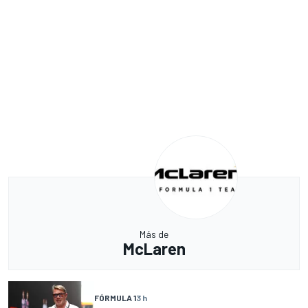
Más de
McLaren
FÓRMULA 1
3 h