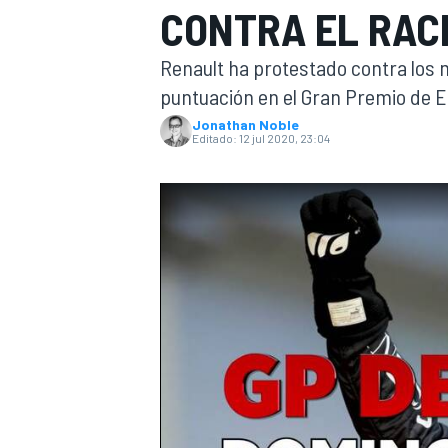
CONTRA EL RAC
INDYCAR
Renault ha protestado contra los
puntuación en el Gran Premio de Es
Jonathan Noble
Editado:
12 jul 2020, 23:04
MOTOGP