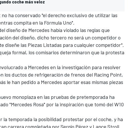
segundo coche más veloz
no ha conservado "el derecho exclusivo de utilizar las
entras compita en la Fórmula Uno".
 del diseño de Mercedes había violado las reglas que
tación del diseño, dicho tercero no será un competidor o
e diseñe las Piezas Listadas para cualquier competidor".
ueja formal, los comisarios determinaron que la protesta
involucrado a Mercedes en la investigación para resolver
n los ductos de refrigeración de frenos del Racing Point,
más le han pedido a Mercedes aportar esas mismas piezas
nuevo monoplaza en las pruebas de pretemporada ha
ado "Mercedes Rosa" por la inspiración que tomó del W10
r la temporada la posibilidad protestar por el coche, y ha
ran carrera completada por Sergio Pérez y Lance Stroll