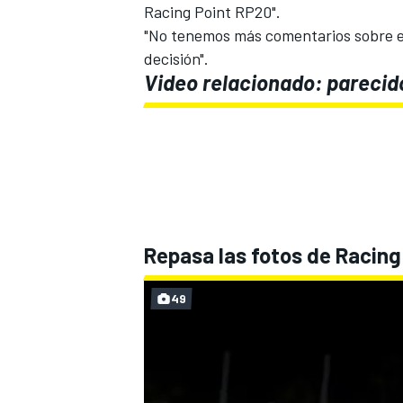
Racing Point RP20".
"No tenemos más comentarios sobre e
decisión".
Video relacionado: parecido
Repasa las fotos de Racing 
MÁS CATEGORÍAS
49