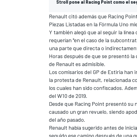
Stroll pone al Racing Point como el 
FÓRMULA E
Renault citó además que Racing Point 
Piezas Listadas en la Fórmula Uno mi
Y también alegó que al seguir la línea
requerían "en el caso de la subcontra
una parte que directa o indirectament
Horas después de que se presentó la q
de Renault es admisible.
Los comisarios del GP de Estiria han 
la protesta de Renault, relacionada co
los cuales han sido confiscados. Ade
del W10 de 2019.
WRC
Desde que Racing Point presentó su 
causado un gran revuelo, siendo apod
del año pasado.
Renault había sugerido antes de inicia
seguido ese camino después de
una g