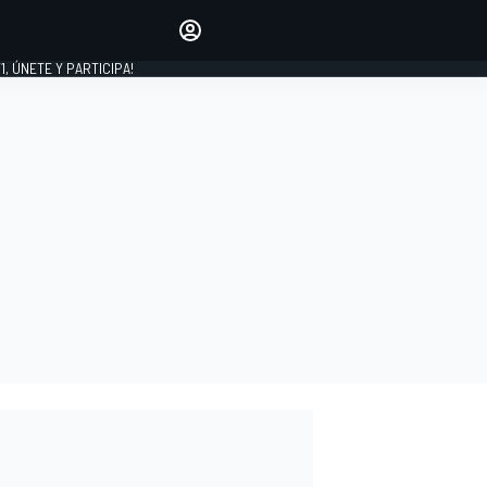
favoritos
Haz que se oiga tu voz
comentando artículos.
1, ÚNETE Y PARTICIPA!
INICIAR SESIÓN
EDICIÓN
LATINOAMÉRICA