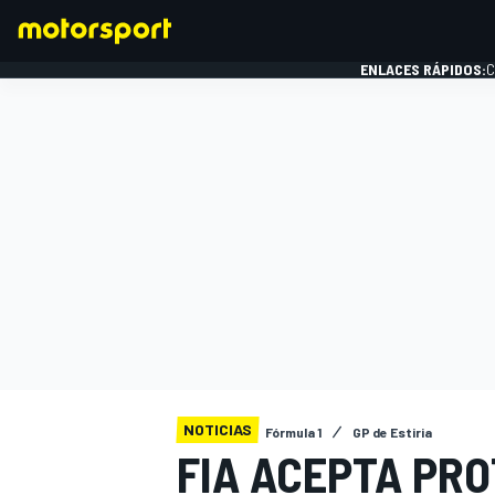
ENLACES RÁPIDOS:
C
FÓRMULA 1
NOTICIAS
Fórmula 1
GP de Estiria
FIA ACEPTA PR