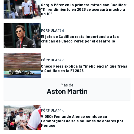
Sergio Pérez en la primera mitad con Cadillac:
"Mi rendimiento en 2026 se acercará mucho a
un 10"
FÓRMULA 1
3 d
El jefe de Cadillac resta importancia a las
críticas de Checo Pérez por el desarrollo
FÓRMULA 1
4 d
Checo Pérez explica la "ineficiencia" que frena
a Cadillac en la F1 2026
Más de
Aston Martin
FÓRMULA 1
4 d
VIDEO: Fernando Alonso conduce su
Lamborghini de seis millones de dólares por
Monaco