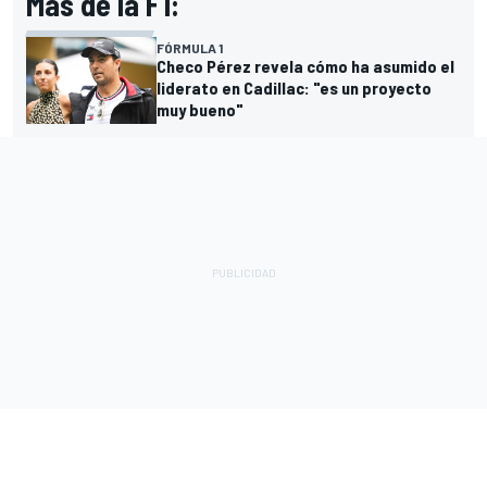
Más de la F1:
FÓRMULA 1
Checo Pérez revela cómo ha asumido el
liderato en Cadillac: "es un proyecto
muy bueno"