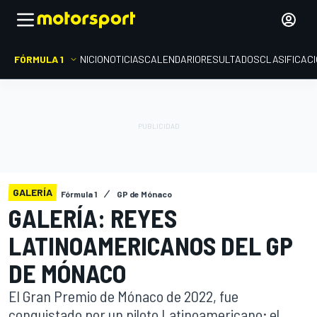
FÓRMULA 1
INICIO
NOTICIAS
CALENDARIO
RESULTADOS
CLASIFICAC
GALERÍA
Fórmula 1
GP de Mónaco
GALERÍA: REYES
LATINOAMERICANOS DEL GP
DE MÓNACO
El Gran Premio de Mónaco de 2022, fue
conquistado por un piloto Latinoamericano; el