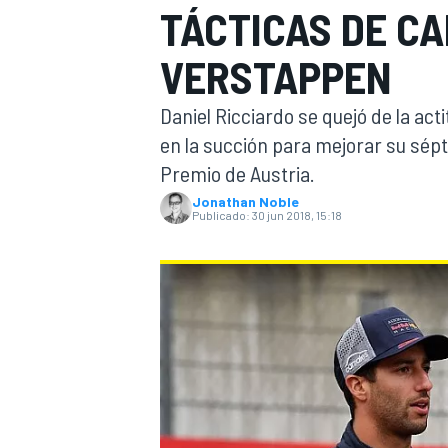
TÁCTICAS DE CA
INDYCAR
VERSTAPPEN
Daniel Ricciardo se quejó de la ac
en la succión para mejorar su sépti
Premio de Austria.
Jonathan Noble
Publicado:
30 jun 2018, 15:18
MOTOGP