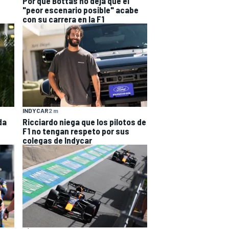
Por qué Bottas no deja que el
"peor escenario posible" acabe
con su carrera en la F1
INDYCAR
2 m
da
Ricciardo niega que los pilotos de
F1 no tengan respeto por sus
colegas de Indycar