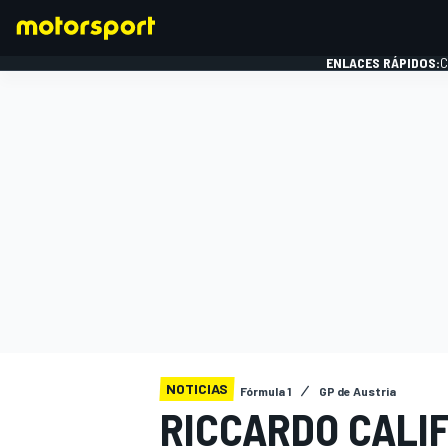
ENLACES RÁPIDOS:
C
FÓRMULA 1
NOTICIAS
Fórmula 1
GP de Austria
RICCARDO CALIF