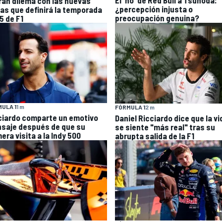
El 'no' de Red Bull a Tsunoda:
gran dilema con las nuevas
¿percepción injusta o
las que definirá la temporada
preocupación genuina?
5 de F1
ULA 1
1 m
FÓRMULA 1
2 m
ciardo comparte un emotivo
Daniel Ricciardo dice que la vi
saje después de que su
se siente "más real" tras su
era visita a la Indy 500
abrupta salida de la F1