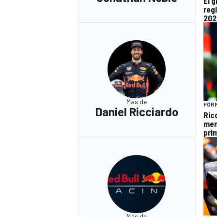
El 
reg
202
Más de
FÓRM
Daniel Ricciardo
Ric
men
prim
Más de