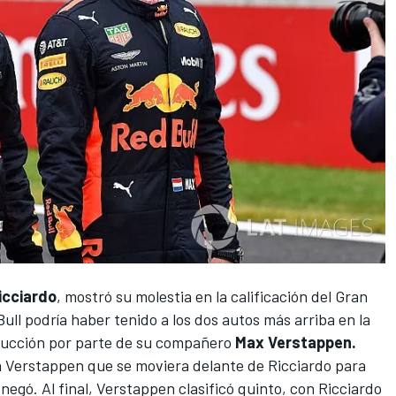
icciardo
, mostró su molestia en la calificación del Gran
ull podría haber tenido a los dos autos más arriba en la
a succión por parte de su compañero
Max Verstappen.
 a Verstappen que se moviera delante de Ricciardo para
 negó. Al final, Verstappen clasificó quinto, con Ricciardo