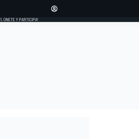
favoritos
Haz que se oiga tu voz
comentando artículos.
1, ÚNETE Y PARTICIPA!
INICIAR SESIÓN
EDICIÓN
LATINOAMÉRICA