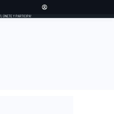
favoritos
Haz que se oiga tu voz
comentando artículos.
1, ÚNETE Y PARTICIPA!
INICIAR SESIÓN
EDICIÓN
LATINOAMÉRICA