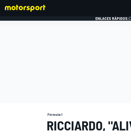
ENLACES RÁPIDOS:
C
FÓRMULA 1
Fórmula 1
RICCIARDO, "AL