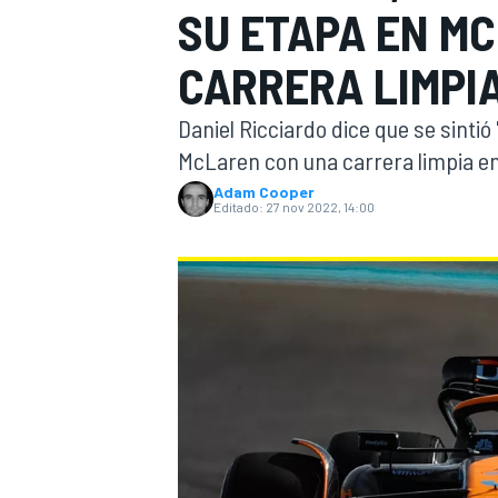
SU ETAPA EN MC
INDYCAR
CARRERA LIMPI
Daniel Ricciardo dice que se sintió 
McLaren con una carrera limpia en
Adam Cooper
Editado:
27 nov 2022, 14:00
MOTOGP