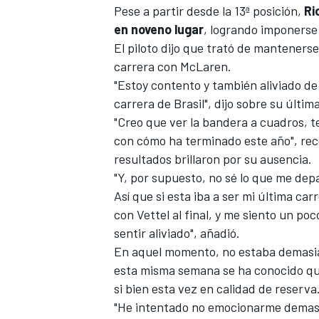
Pese a partir desde la 13ª posición,
Ri
FÓRMULA E
en noveno lugar
, logrando imponerse
El piloto dijo que trató de mantener
carrera con McLaren.
"Estoy contento y también aliviado de
carrera de Brasil", dijo sobre su últi
"Creo que ver la bandera a cuadros, 
con cómo ha terminado este año", rec
resultados brillaron por su ausencia.
"Y, por supuesto, no sé lo que me depa
Así que si esta iba a ser mi última ca
con Vettel al final, y me siento un p
WRC
sentir aliviado", añadió.
En aquel momento, no estaba demasiad
esta misma semana se ha conocido q
si bien esta vez en calidad de reserva
"He intentado no emocionarme demasia