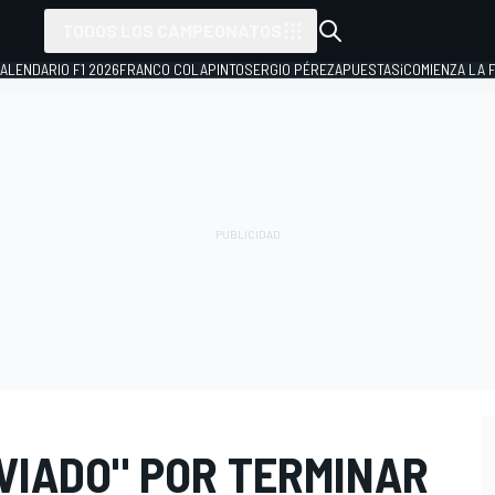
TODOS LOS CAMPEONATOS
ALENDARIO F1 2026
FRANCO COLAPINTO
SERGIO PÉREZ
APUESTAS
¡COMIENZA LA F
IVIADO" POR TERMINAR