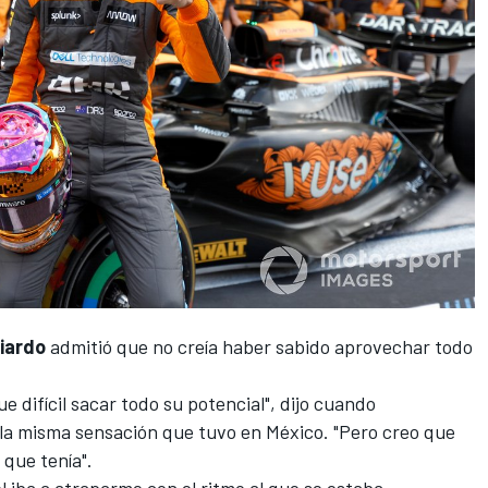
iardo
admitió que no creía haber sabido aprovechar todo
e difícil sacar todo su potencial", dijo cuando
 la misma sensación que tuvo en México. "Pero creo que
que tenía".
 iba a atraparme con el ritmo al que se estaba