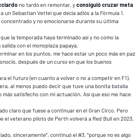
cciardo
no tardó en remontar, y
consiguió cruzar meta
 a un
Sebastian Vettel
que decía adiós a la Fórmula 1.
se concentrado y no emocionarse durante su última
 que la temporada haya terminado así y no como la
ma salida con el monoplaza papaya.
terminar en los puntos, me hace estar un poco más en paz
onoció, después de un curso en que los buenos
ra el futuro (en cuanto a volver o no a competir en F1).
rrera, al menos puedo decir que tuve una bonita batalla
oco más satisfecho con mi actuación. Así que eso me hace
o claro que fuese a continuar en el Gran Circo. Pero
ue
el veterano piloto de Perth volverá a Red Bull en 2023
,
.
do, sinceramente", continuó el #3, "porque no es algo