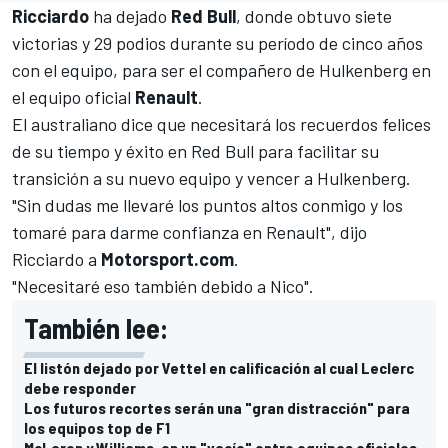
Ricciardo
ha dejado
Red Bull
, donde obtuvo siete
victorias y 29 podios durante su período de cinco años
con el equipo, para ser el compañero de Hulkenberg en
el equipo oficial
Renault
.
El australiano dice que necesitará los recuerdos felices
de su tiempo y éxito en Red Bull para facilitar su
transición a su nuevo equipo y vencer a
Hulkenberg
.
"Sin dudas me llevaré los puntos altos conmigo y los
tomaré para darme confianza en
Renault
", dijo
Ricciardo
a
Motorsport.com
.
"Necesitaré eso también debido a Nico".
También lee:
El listón dejado por Vettel en calificación al cual Leclerc
debe responder
Los futuros recortes serán una "gran distracción" para
los equipos top de F1
McLaren y Williams, en un "vacío" entre equipos oficiales