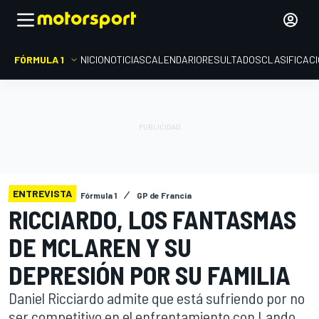
FÓRMULA 1
INICIO
NOTICIAS
CALENDARIO
RESULTADOS
CLASIFICAC
ENTREVISTA
Fórmula 1
GP de Francia
RICCIARDO, LOS FANTASMAS
DE MCLAREN Y SU
DEPRESIÓN POR SU FAMILIA
Daniel Ricciardo admite que está sufriendo por no
ser competitivo en el enfrentamiento con Lando