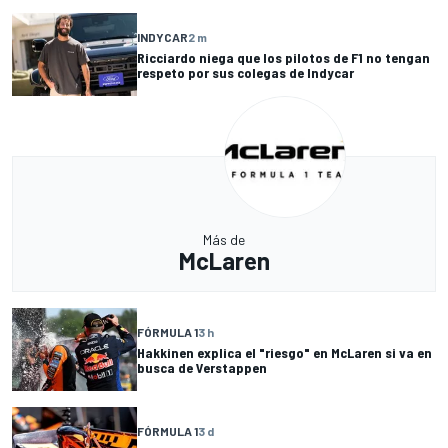
INDYCAR
2 m
Ricciardo niega que los pilotos de F1 no tengan
respeto por sus colegas de Indycar
Más de
McLaren
FÓRMULA 1
3 h
Hakkinen explica el "riesgo" en McLaren si va en
busca de Verstappen
FÓRMULA 1
3 d