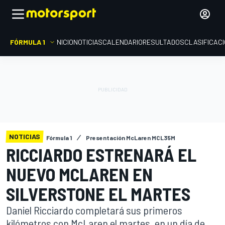
FÓRMULA 1
INICIO
NOTICIAS
CALENDARIO
RESULTADOS
CLASIFICAC
NOTICIAS
Fórmula 1
Presentación McLaren MCL35M
RICCIARDO ESTRENARÁ EL
NUEVO MCLAREN EN
SILVERSTONE EL MARTES
Daniel Ricciardo completará sus primeros
kilómetros con McLaren el martes, en un día de