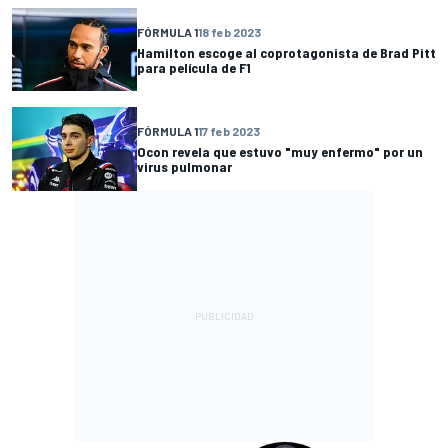
FÓRMULA 1
18 feb 2023
Hamilton escoge al coprotagonista de Brad Pitt
para película de F1
FÓRMULA 1
17 feb 2023
Ocon revela que estuvo "muy enfermo" por un
virus pulmonar