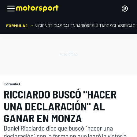
FÓRMULA 1
INICIO
NOTICIAS
CALENDARIO
RESULTADOS
CLASIFICAC
Fórmula 1
RICCIARDO BUSCÓ "HACER
UNA DECLARACIÓN" AL
GANAR EN MONZA
Daniel Ricciardo dice que buscó "hacer una
declaración" con la forma en que logró la victoria