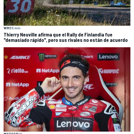
WRC
5 min
Thierry Neuville afirma que el Rally de Finlandia fue
"demasiado rápido", pero sus rivales no están de acuerdo
MOTOGP
1 h