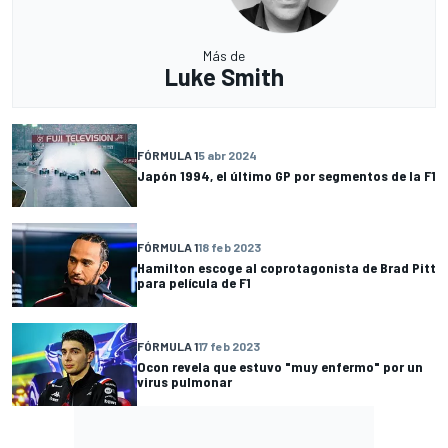
Más de
Luke Smith
FÓRMULA 1
5 abr 2024
Japón 1994, el último GP por segmentos de la F1
FÓRMULA 1
18 feb 2023
Hamilton escoge al coprotagonista de Brad Pitt
para película de F1
FÓRMULA 1
17 feb 2023
Ocon revela que estuvo "muy enfermo" por un
virus pulmonar