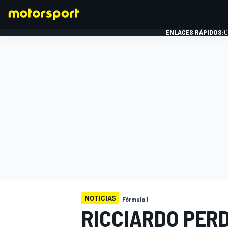
ENLACES RÁPIDOS:
C
FÓRMULA 1
NOTICIAS
Fórmula 1
RICCIARDO PER