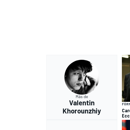
Más de
Valentin
FÓRM
Khorounzhiy
Care
Ecc