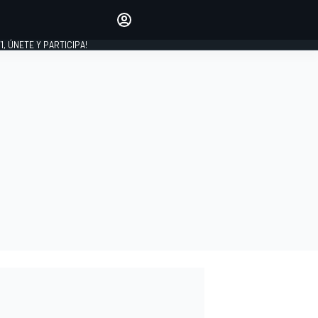
favoritos
Haz que se oiga tu voz
comentando artículos.
1, ÚNETE Y PARTICIPA!
INICIAR SESIÓN
EDICIÓN
LATINOAMÉRICA