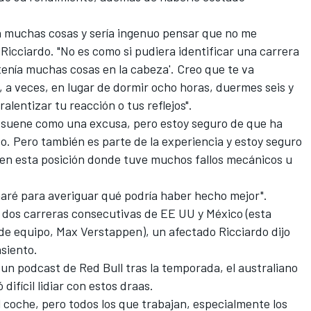
n muchas cosas y sería ingenuo pensar que no me
Ricciardo. "No es como si pudiera identificar una carrera
 tenía muchas cosas en la cabeza'. Creo que te va
 a veces, en lugar de dormir ocho horas, duermes seis y
lentizar tu reacción o tus reflejos".
 suene como una excusa, pero estoy seguro de que ha
o. Pero también es parte de la experiencia y estoy seguro
é en esta posición donde tuve muchos fallos mecánicos u
onaré para averiguar qué podría haber hecho mejor".
s dos carreras consecutivas de EE UU y México (esta
e equipo, Max Verstappen), un afectado Ricciardo dijo
siento.
n podcast de Red Bull tras la temporada, el australiano
difícil lidiar con estos draas.
l coche, pero todos los que trabajan, especialmente los