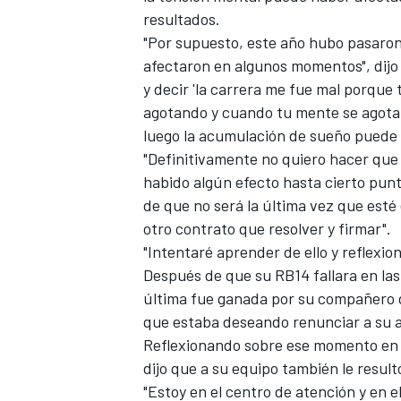
resultados.
FÓRMULA E
"Por supuesto, este año hubo pasaro
afectaron en algunos momentos", dijo 
y decir 'la carrera me fue mal porque
agotando y cuando tu mente se agota,
luego la acumulación de sueño puede ra
"Definitivamente no quiero hacer que
habido algún efecto hasta cierto punt
de que no será la última vez que est
otro contrato que resolver y firmar".
"Intentaré aprender de ello y reflexi
Después de que su RB14 fallara en la
WRC
última fue ganada por su compañero d
que estaba deseando renunciar a su a
Reflexionando sobre ese momento en u
dijo que a su equipo también le resultó 
"Estoy en el centro de atención y en e