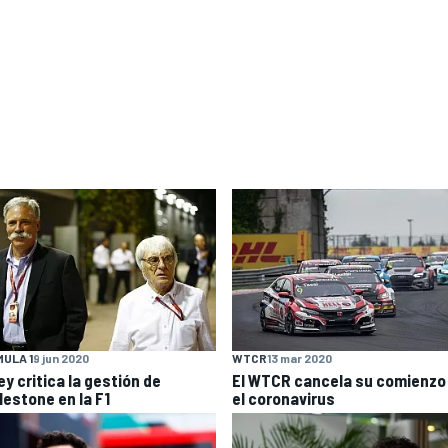
ULA 1
9 jun 2020
WTCR
13 mar 2020
y critica la gestión de
El WTCR cancela su comienzo
lestone en la F1
el coronavirus