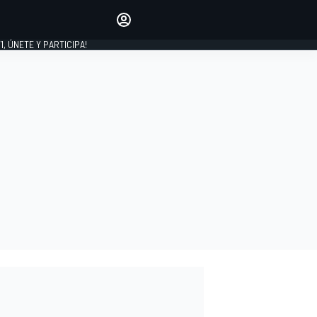
favoritos
Haz que se oiga tu voz
comentando artículos.
1, ÚNETE Y PARTICIPA!
INICIAR SESIÓN
EDICIÓN
LATINOAMÉRICA