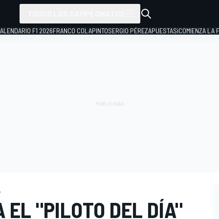
TODOS LOS CAMPEONATOS
ALENDARIO F1 2026
FRANCO COLAPINTO
SERGIO PÉREZ
APUESTAS
¡COMIENZA LA F
o
 EL "PILOTO DEL DÍA"