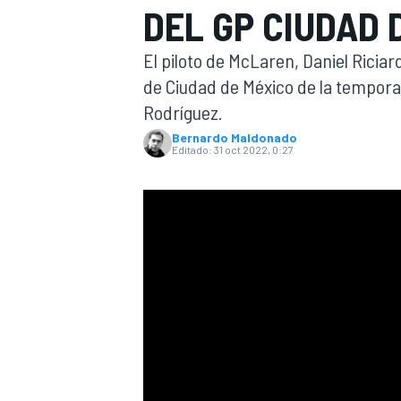
DEL GP CIUDAD 
INDYCAR
El piloto de McLaren, Daniel Riciard
de Ciudad de México de la tempor
Rodríguez.
Bernardo Maldonado
Editado:
31 oct 2022, 0:27
MOTOGP