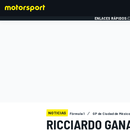
ENLACES RÁPIDOS:
C
FÓRMULA 1
NOTICIAS
Fórmula 1
GP de Ciudad de Méxic
RICCIARDO GANA