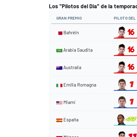
Los "Pilotos del Día" de la tempor
FÓRMULA E
GRAN PREMIO
PILOTO DEL 
Bahréin
Arabia Saudita
Australia
Emilia Romagna
WRC
Miami
España