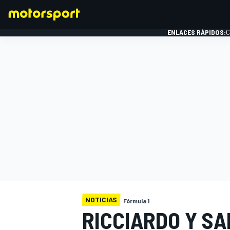
ENLACES RÁPIDOS:
C
FÓRMULA 1
NOTICIAS
Fórmula 1
RICCIARDO Y SA