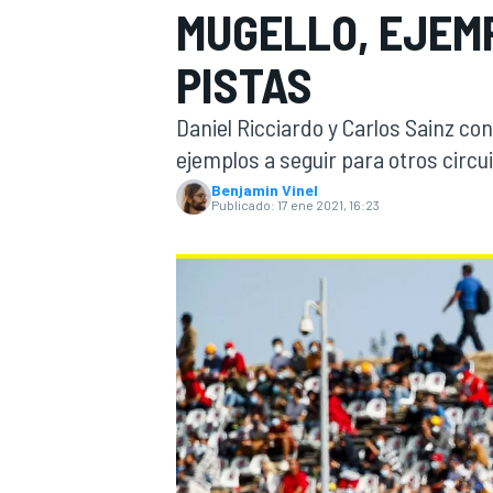
MUGELLO, EJEM
INDYCAR
PISTAS
Daniel Ricciardo y Carlos Sainz co
ejemplos a seguir para otros circu
Benjamin Vinel
Publicado:
17 ene 2021, 16:23
MOTOGP