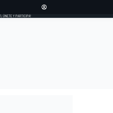
favoritos
Haz que se oiga tu voz
comentando artículos.
1, ÚNETE Y PARTICIPA!
INICIAR SESIÓN
EDICIÓN
LATINOAMÉRICA