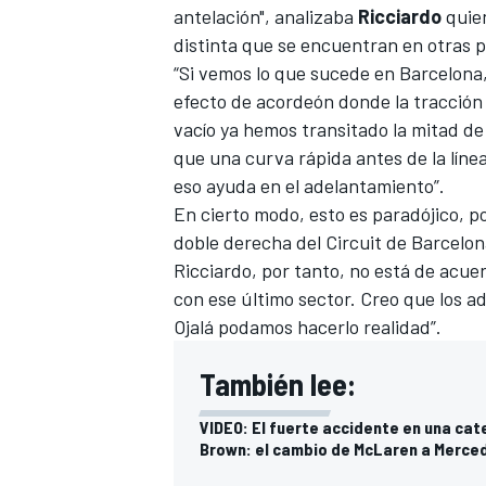
antelación", analizaba
Ricciardo
quien
FÓRMULA E
distinta que se encuentran en otras p
“Si vemos lo que sucede en Barcelona
efecto de acordeón donde la tracción
vacío ya hemos transitado la mitad de 
que una curva rápida antes de la lín
eso ayuda en el adelantamiento”.
En cierto modo, esto es paradójico, p
doble derecha del Circuit de Barcelon
Ricciardo
, por tanto, no está de acuer
con ese último sector. Creo que los 
Ojalá podamos hacerlo realidad”.
WRC
También lee:
VIDEO: El fuerte accidente en una ca
Brown: el cambio de McLaren a Merced