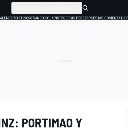
TODOS LOS CAMPEONATOS
ALENDARIO F1 2026
FRANCO COLAPINTO
SERGIO PÉREZ
APUESTAS
¡COMIENZA LA F
INZ: PORTIMAO Y