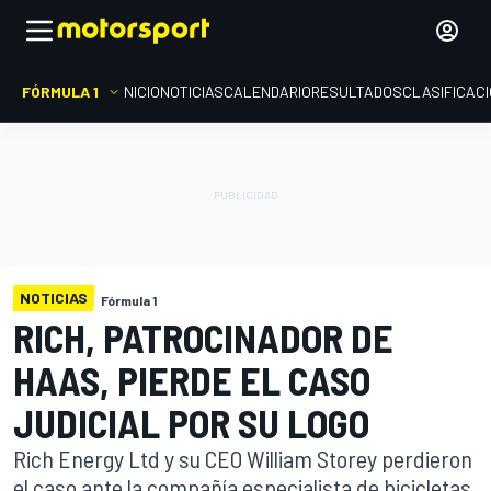
FÓRMULA 1
INICIO
NOTICIAS
CALENDARIO
RESULTADOS
CLASIFICAC
NOTICIAS
Fórmula 1
RICH, PATROCINADOR DE
HAAS, PIERDE EL CASO
JUDICIAL POR SU LOGO
Rich Energy Ltd y su CEO William Storey perdieron
el caso ante la compañía especialista de bicicletas