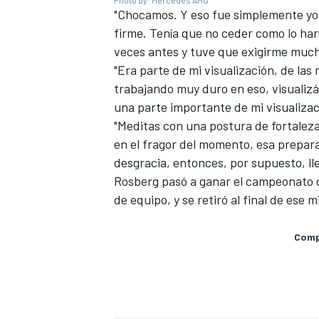
Photo by: Mercedes AMG
"Chocamos. Y eso fue simplemente yo
firme. Tenía que no ceder como lo har
veces antes y tuve que exigirme muc
"Era parte de mi visualización, de las
trabajando muy duro en eso, visualizá
una parte importante de mi visualiza
"Meditas con una postura de fortaleza,
en el fragor del momento, esa prepar
desgracia, entonces, por supuesto, ll
Rosberg pasó a ganar el campeonato d
de equipo, y se retiró al final de ese 
MÁS CATEGORÍAS
Compa