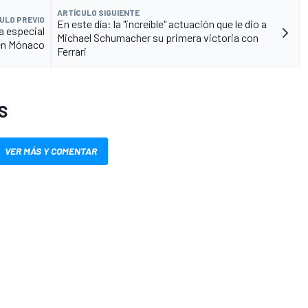
ARTÍCULO SIGUIENTE
ULO PREVIO
En este día: la "increíble" actuación que le dio a
a especial
Michael Schumacher su primera victoria con
 en Mónaco
Ferrari
S
VER MÁS Y COMENTAR