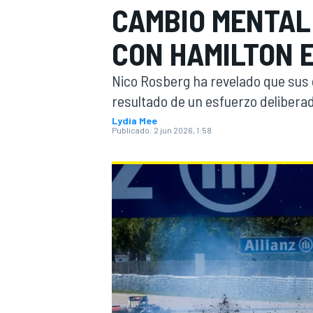
CAMBIO MENTAL
INDYCAR
CON HAMILTON E
Nico Rosberg ha revelado que sus 
resultado de un esfuerzo deliberad
Lydia Mee
Publicado:
2 jun 2026, 1:58
MOTOGP