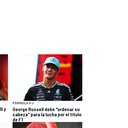
FÓRMULA 1
1 d
i y
George Russell debe "ordenar su
cabeza" para la lucha por el título
de F1