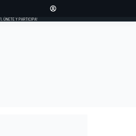
favoritos
Haz que se oiga tu voz
comentando artículos.
1, ÚNETE Y PARTICIPA!
INICIAR SESIÓN
EDICIÓN
LATINOAMÉRICA