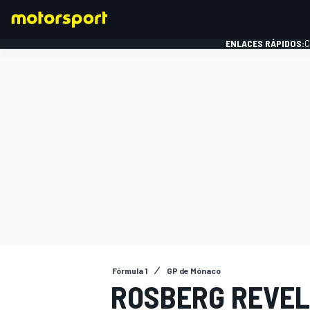
ENLACES RÁPIDOS:
C
FÓRMULA 1
Fórmula 1
GP de Mónaco
ROSBERG REVEL