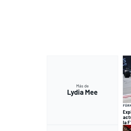
Más de
Lydia Mee
FÓRM
Expi
act
la F