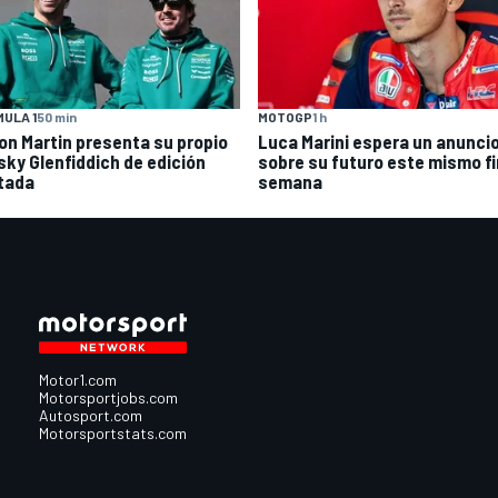
ULA 1
50 min
MOTOGP
1 h
on Martin presenta su propio
Luca Marini espera un anunci
sky Glenfiddich de edición
sobre su futuro este mismo fi
itada
semana
Motor1.com
Motorsportjobs.com
Autosport.com
Motorsportstats.com