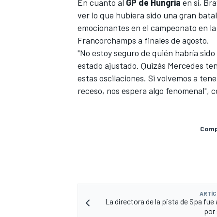
En cuanto al
GP de Hungría
en sí, Br
ver lo que hubiera sido una gran bat
emocionantes en el campeonato en la 
Francorchamps a finales de agosto.
"No estoy seguro de quién habría sido
estado ajustado. Quizás Mercedes ten
estas oscilaciones. Si volvemos a te
receso, nos espera algo fenomenal", 
Compa
ARTÍC
La directora de la pista de Spa fue
por