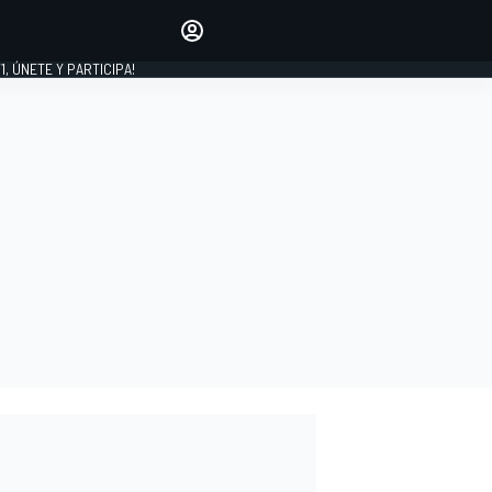
favoritos
Haz que se oiga tu voz
comentando artículos.
1, ÚNETE Y PARTICIPA!
INICIAR SESIÓN
EDICIÓN
LATINOAMÉRICA