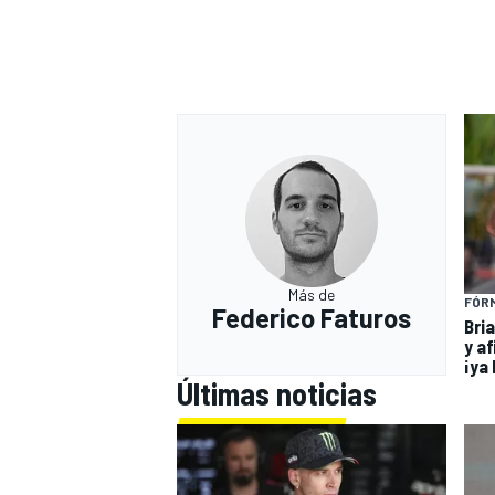
Más de
FÓRM
Federico Faturos
Bria
y af
¡ya 
Últimas noticias