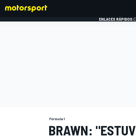
ENLACES RÁPIDOS:
C
FÓRMULA 1
Fórmula 1
BRAWN: "ESTUVE