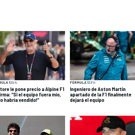
ULA 1
20 h
FÓRMULA 1
23 h
tore le pone precio a Alpine F1
Ingeniero de Aston Martin
irma: “Si el equipo fuera mío,
apartado de la F1 finalmente
lo habría vendido!”
dejará el equipo