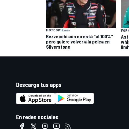
MOTOGP
19 min
FÓRM
Bezzecchi aún no está "al 100%"
Ast
pero quiere volver a la pelea en
whi
Silverstone
lim
Descarga tus apps
En redes sociales