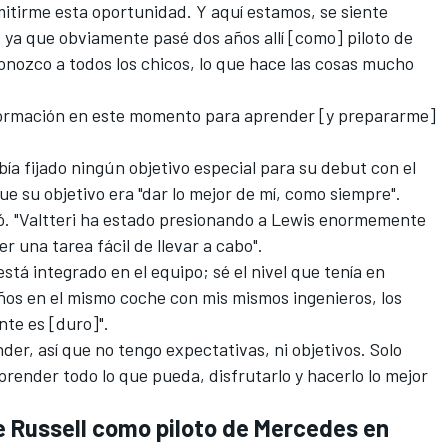
mitirme esta oportunidad. Y aquí estamos, se siente
 ya que obviamente pasé dos años allí [como] piloto de
onozco a todos los chicos, lo que hace las cosas mucho
ormación en este momento para aprender [y prepararme]
bía fijado ningún objetivo especial para su debut con el
e su objetivo era "dar lo mejor de mí, como siempre".
adió. "Valtteri ha estado presionando a Lewis enormemente
er una tarea fácil de llevar a cabo".
está integrado en el equipo; sé el nivel que tenía en
ños en el mismo coche con mis mismos ingenieros, los
te es [duro]".
r, así que no tengo expectativas, ni objetivos. Solo
prender todo lo que pueda, disfrutarlo y hacerlo lo mejor
ge Russell como piloto de Mercedes en