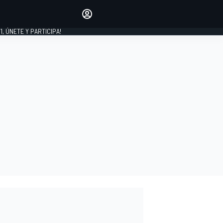
favoritos
Haz que se oiga tu voz
comentando artículos.
1, ÚNETE Y PARTICIPA!
INICIAR SESIÓN
EDICIÓN
LATINOAMÉRICA