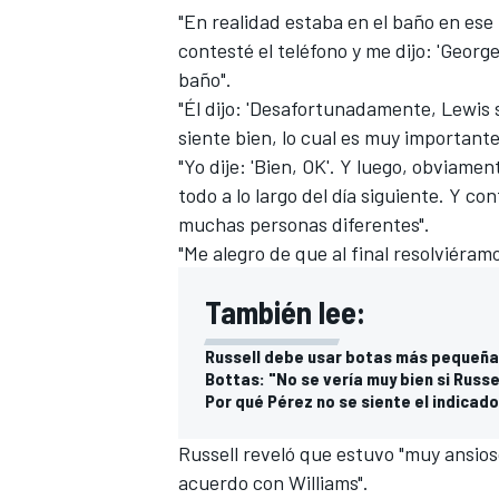
"En realidad estaba en el baño en es
FÓRMULA E
contesté el teléfono y me dijo: 'George
baño".
"Él dijo: 'Desafortunadamente, Lewis 
siente bien, lo cual es muy importan
"Yo dije: 'Bien, OK'. Y luego, obviam
todo a lo largo del día siguiente. Y c
muchas personas diferentes".
"Me alegro de que al final resolviéram
También lee:
Russell debe usar botas más pequeña
WRC
Bottas: "No se vería muy bien si Russ
Por qué Pérez no se siente el indicado
Russell reveló que estuvo "muy ansios
acuerdo con Williams".