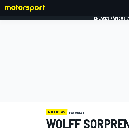
ENLACES RÁPIDOS:
C
FÓRMULA 1
NOTICIAS
Fórmula 1
WOLFF SORPREN