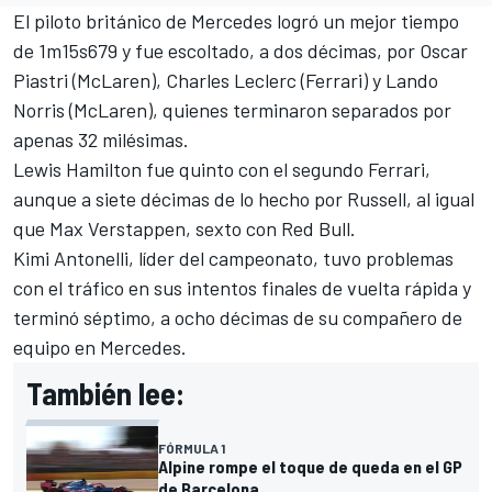
El piloto británico de
Mercedes
logró un mejor tiempo
de 1m15s679 y fue escoltado, a dos décimas, por
Oscar
Piastri
(
McLaren
),
Charles Leclerc
(
Ferrari
) y
Lando
Norris
(McLaren), quienes terminaron separados por
apenas 32 milésimas.
Lewis Hamilton
fue quinto con el segundo Ferrari,
aunque a siete décimas de lo hecho por Russell, al igual
que
Max Verstappen
, sexto con Red Bull.
Kimi Antonelli, líder del campeonato, tuvo problemas
con el tráfico en sus intentos finales de vuelta rápida y
terminó séptimo, a ocho décimas de su compañero de
equipo en Mercedes.
También lee:
FÓRMULA 1
Alpine rompe el toque de queda en el GP
de Barcelona