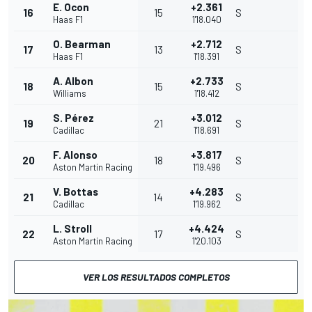
E. Ocon
+2.361
16
15
S
Haas F1
1'18.040
O. Bearman
+2.712
17
13
S
Haas F1
1'18.391
A. Albon
+2.733
18
15
S
Williams
1'18.412
S. Pérez
+3.012
19
21
S
Cadillac
1'18.691
F. Alonso
+3.817
20
18
S
Aston Martin Racing
1'19.496
V. Bottas
+4.283
21
14
S
Cadillac
1'19.962
L. Stroll
+4.424
22
17
S
Aston Martin Racing
1'20.103
VER LOS RESULTADOS COMPLETOS