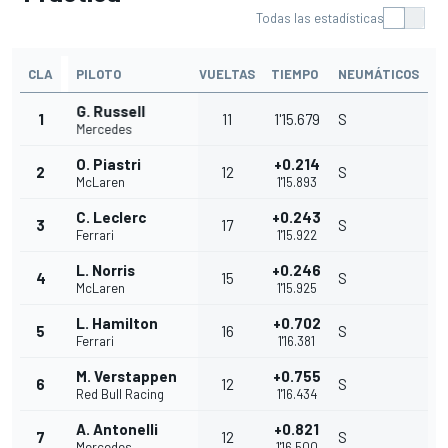
Todas las estadísticas
CLA
PILOTO
VUELTAS
TIEMPO
NEUMÁTICOS
G. Russell
1
11
1'15.679
S
Mercedes
O. Piastri
+0.214
2
12
S
McLaren
1'15.893
C. Leclerc
+0.243
3
17
S
Ferrari
1'15.922
L. Norris
+0.246
4
15
S
McLaren
1'15.925
L. Hamilton
+0.702
5
16
S
Ferrari
1'16.381
M. Verstappen
+0.755
6
12
S
Red Bull Racing
1'16.434
A. Antonelli
+0.821
7
12
S
Mercedes
1'16.500