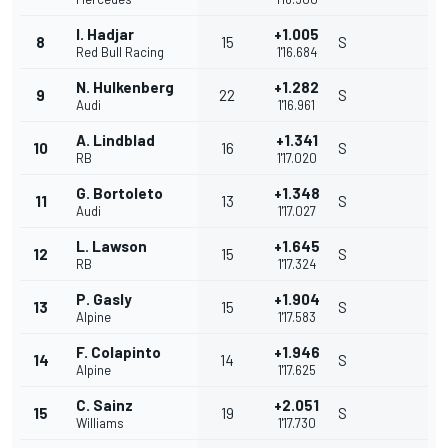
I. Hadjar
+1.005
8
15
S
Red Bull Racing
1'16.684
N. Hulkenberg
+1.282
9
22
S
Audi
1'16.961
A. Lindblad
+1.341
10
16
S
RB
1'17.020
G. Bortoleto
+1.348
11
13
S
Audi
1'17.027
L. Lawson
+1.645
12
15
S
RB
1'17.324
P. Gasly
+1.904
13
15
S
Alpine
1'17.583
F. Colapinto
+1.946
14
14
S
Alpine
1'17.625
C. Sainz
+2.051
15
19
S
Williams
1'17.730