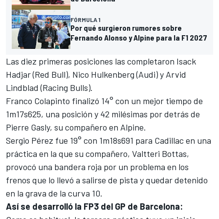
FÓRMULA 1
Por qué surgieron rumores sobre
Fernando Alonso y Alpine para la F1 2027
Las diez primeras posiciones las completaron
Isack
Hadjar
(Red Bull),
Nico Hulkenberg
(
Audi
) y
Arvid
Lindblad
(Racing Bulls).
Franco Colapinto
finalizó 14° con un mejor tiempo de
1m17s625, una posición y 42 milésimas por detrás de
Pierre Gasly
, su compañero en
Alpine
.
Sergio Pérez
fue 19° con 1m18s691 para
Cadillac
en una
práctica en la que su compañero,
Valtteri Bottas
,
provocó una bandera roja por un problema en los
frenos que lo llevó a salirse de pista y quedar detenido
en la grava de la curva 10.
Así se desarrolló la FP3 del GP de Barcelona: