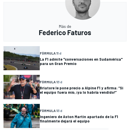
Más de
Federico Faturos
FÓRMULA 1
1 d
La F1 admite "conversaciones en Sudamérica"
para un Gran Premio
FÓRMULA 1
3 d
Briatore le pone precio a Alpine F1 y afirma: “Si
el equipo fuera mío, ¡ya lo habría vendido!”
FÓRMULA 1
3 d
Ingeniero de Aston Martin apartado de la F1
finalmente dejará el equipo