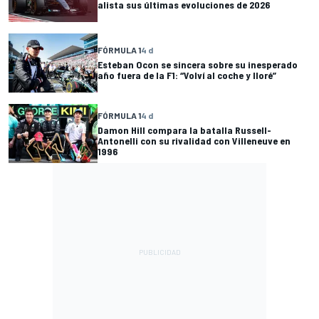
alista sus últimas evoluciones de 2026
FÓRMULA 1
4 d
Esteban Ocon se sincera sobre su inesperado
año fuera de la F1: “Volví al coche y lloré”
FÓRMULA 1
4 d
Damon Hill compara la batalla Russell-
Antonelli con su rivalidad con Villeneuve en
1996