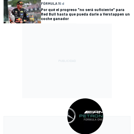
FÓRMULA 1
5 d
Por qué el progreso "no será suficiente" para
Red Bull hasta que pueda darle a Verstappen un
coche ganador