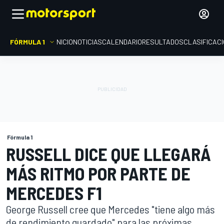
FÓRMULA 1
INICIO
NOTICIAS
CALENDARIO
RESULTADOS
CLASIFICAC
Fórmula 1
RUSSELL DICE QUE LLEGARÁ
MÁS RITMO POR PARTE DE
MERCEDES F1
George Russell cree que Mercedes "tiene algo más
de rendimiento guardado" para las próximas