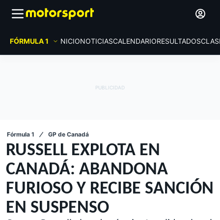
FÓRMULA 1
INICIO
NOTICIAS
CALENDARIO
RESULTADOS
CLAS
Fórmula 1
GP de Canadá
RUSSELL EXPLOTA EN
CANADÁ: ABANDONA
FURIOSO Y RECIBE SANCIÓN
EN SUSPENSO