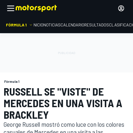
FÓRMULA 1
INICIO
NOTICIAS
CALENDARIO
RESULTADOS
CLASIFICAC
Fórmula 1
RUSSELL SE "VISTE" DE
MERCEDES EN UNA VISITA A
BRACKLEY
George Russell mostró como luce con los colores
casuales de Mercedes en una visita a las