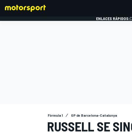
ENLACES RÁPIDOS:
C
FÓRMULA 1
Fórmula 1
GP de Barcelona-Catalunya
RUSSELL SE SI