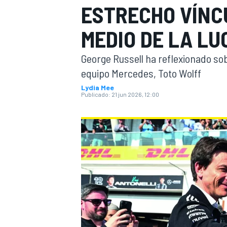
ESTRECHO VÍNC
INDYCAR
MEDIO DE LA LU
George Russell ha reflexionado sobr
equipo Mercedes, Toto Wolff
Lydia Mee
Publicado:
21 jun 2026, 12:00
MOTOGP