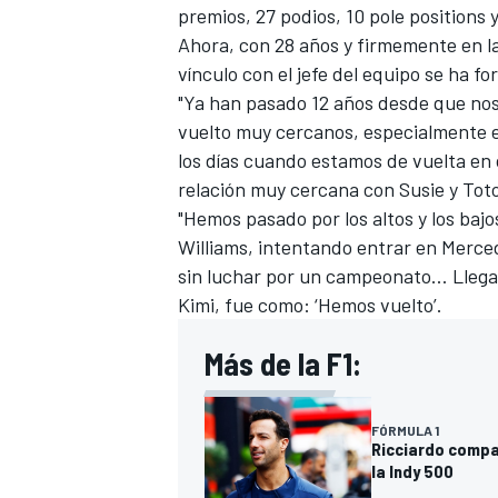
premios, 27 podios, 10 pole positions y
FÓRMULA E
Ahora, con 28 años y firmemente en la
vínculo con el jefe del equipo se ha for
"Ya han pasado 12 años desde que nos
vuelto muy cercanos, especialmente e
los días cuando estamos de vuelta en 
relación muy cercana con Susie y Tot
"Hemos pasado por los altos y los baj
Williams, intentando entrar en Merced
sin luchar por un campeonato… Llegar
Kimi, fue como: ‘Hemos vuelto’.
Más de la F1:
WRC
FÓRMULA 1
Ricciardo compa
la Indy 500