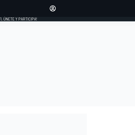
favoritos
Haz que se oiga tu voz
comentando artículos.
1, ÚNETE Y PARTICIPA!
INICIAR SESIÓN
EDICIÓN
LATINOAMÉRICA