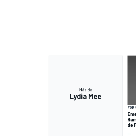
Más de
Lydia Mee
FÓRM
Eme
Hami
de F