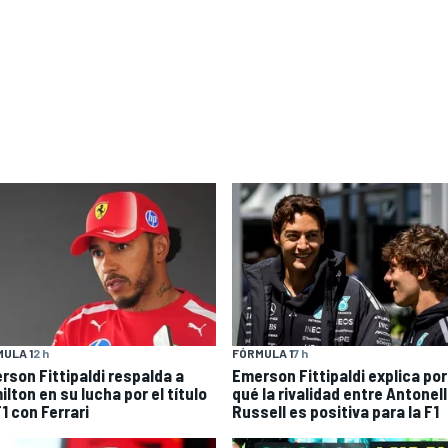
ULA 1
2 h
FÓRMULA 1
7 h
rson Fittipaldi respalda a
Emerson Fittipaldi explica por
lton en su lucha por el título
qué la rivalidad entre Antonell
1 con Ferrari
Russell es positiva para la F1