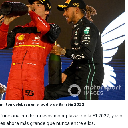
amilton celebran en el podio de Bahréin 2022.
 funciona con los nuevos monoplazas de la F1 2022, y eso
 es ahora más grande que nunca entre ellos.