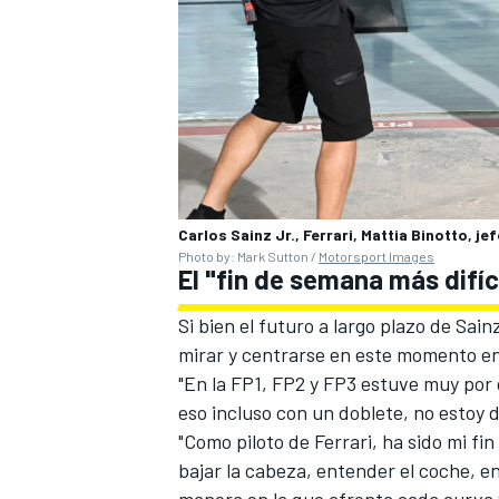
Carlos Sainz Jr., Ferrari, Mattia Binotto, j
Photo by: Mark Sutton /
Motorsport Images
El "fin de semana más difíci
Si bien el futuro a largo plazo de Sa
mirar y centrarse en este momento en
"En la FP1, FP2 y FP3 estuve muy por 
eso incluso con un doblete, no estoy d
"Como piloto de Ferrari, ha sido mi fi
bajar la cabeza, entender el coche, e
manera en la que afronta cada curva 