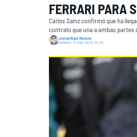
FERRARI PARA S
INDYCAR
Carlos Sainz confirmó que ha lleg
contrato que una a ambas partes 
Jonathan Noble
Editado:
21 mar 2022, 15:22
MOTOGP