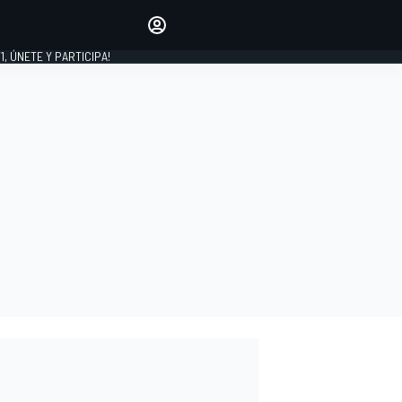
favoritos
Haz que se oiga tu voz
comentando artículos.
1, ÚNETE Y PARTICIPA!
INICIAR SESIÓN
EDICIÓN
LATINOAMÉRICA