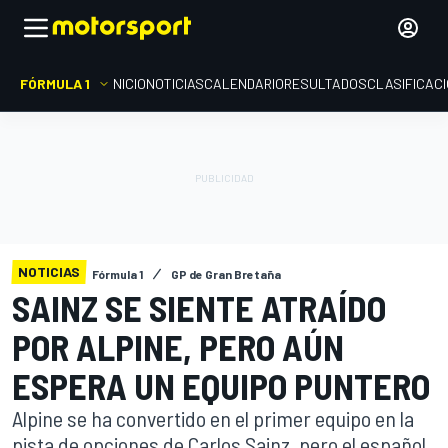
FÓRMULA 1
INICIO
NOTICIAS
CALENDARIO
RESULTADOS
CLASIFICAC
NOTICIAS
Fórmula 1
GP de Gran Bretaña
SAINZ SE SIENTE ATRAÍDO
POR ALPINE, PERO AÚN
ESPERA UN EQUIPO PUNTERO
Alpine se ha convertido en el primer equipo en la
pista de opciones de Carlos Sainz, pero el español