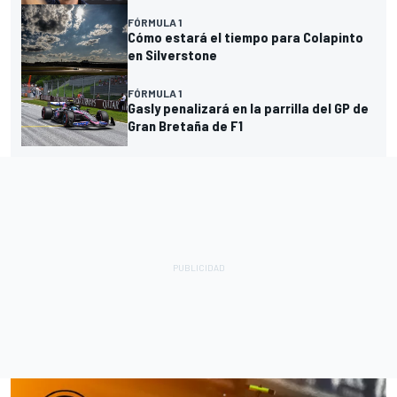
FÓRMULA 1
Cómo estará el tiempo para Colapinto
en Silverstone
FÓRMULA 1
Gasly penalizará en la parrilla del GP de
Gran Bretaña de F1