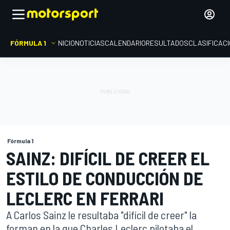
FÓRMULA 1
INICIO
NOTICIAS
CALENDARIO
RESULTADOS
CLASIFICAC
Fórmula 1
SAINZ: DIFÍCIL DE CREER EL
ESTILO DE CONDUCCIÓN DE
LECLERC EN FERRARI
A Carlos Sainz le resultaba "difícil de creer" la
forman en la que Charles Leclerc pilotaba el