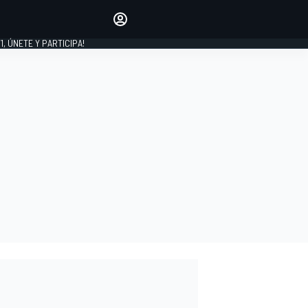
favoritos
Haz que se oiga tu voz
comentando artículos.
1, ÚNETE Y PARTICIPA!
INICIAR SESIÓN
EDICIÓN
LATINOAMÉRICA