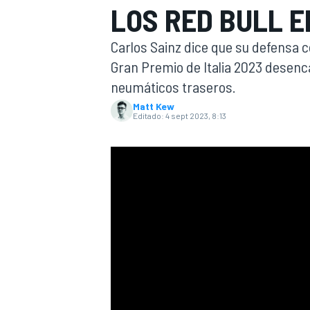
LOS RED BULL 
INDYCAR
Carlos Sainz dice que su defensa c
Gran Premio de Italia 2023 desen
neumáticos traseros.
Matt Kew
Editado:
4 sept 2023, 8:13
MOTOGP