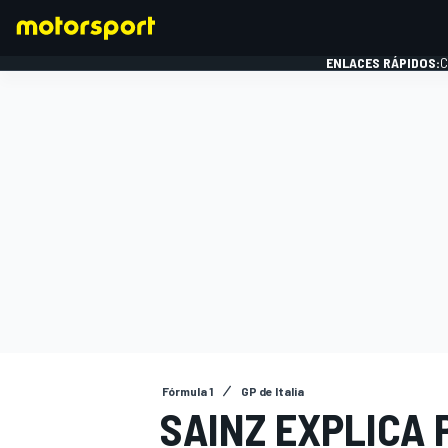
ENLACES RÁPIDOS:
C
FÓRMULA 1
Fórmula 1
GP de Italia
SAINZ EXPLICA 