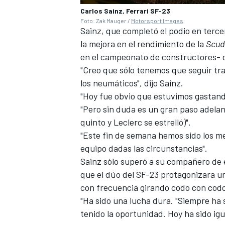
Carlos Sainz, Ferrari SF-23
Foto: Zak Mauger /
Motorsport Images
Sainz, que completó el podio en terce
la mejora en el rendimiento de la
Scud
en el campeonato de constructores- de
"Creo que sólo tenemos que seguir tr
los neumáticos", dijo Sainz.
"Hoy fue obvio que estuvimos gastand
"Pero sin duda es un gran paso adel
quinto y Leclerc se estrelló)".
"Este fin de semana hemos sido los me
MÁS CATEGORÍAS
equipo dadas las circunstancias".
Sainz sólo superó a su compañero de e
que el dúo del SF-23 protagonizara un
con frecuencia girando codo con codo
"Ha sido una lucha dura. "Siempre ha
tenido la oportunidad. Hoy ha sido igua