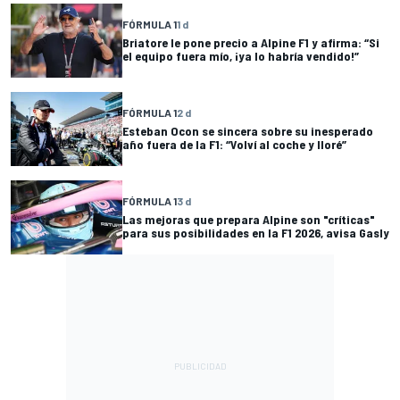
FÓRMULA 1
1 d
Briatore le pone precio a Alpine F1 y afirma: “Si
el equipo fuera mío, ¡ya lo habría vendido!”
FÓRMULA 1
2 d
Esteban Ocon se sincera sobre su inesperado
año fuera de la F1: “Volví al coche y lloré”
FÓRMULA 1
3 d
Las mejoras que prepara Alpine son "críticas"
para sus posibilidades en la F1 2026, avisa Gasly