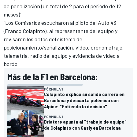
de penalización (un total de 2 para el periodo de 12
meses)”.
“Los Comisarios escucharon al piloto del Auto 43
(Franco Colapinto), al representante del equipo y
revisaron los datos del sistema de
posicionamiento/señalización, video, cronometraje,
telemetría, radio del equipo y evidencia de video a
bordo.
Más de la F1 en Barcelona:
FÓRMULA 1
Colapinto explica su sólida carrera en
Barcelona y descarta polémica con
Alpine: "Entiendo la decisión"
FÓRMULA 1
Briatore apunta al "trabajo de equipo"
de Colapinto con Gasly en Barcelona