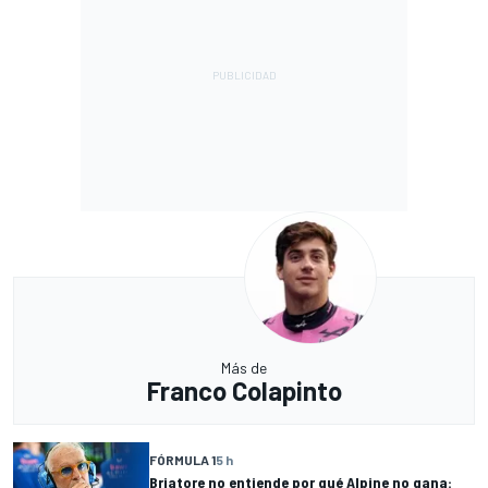
Más de
Franco Colapinto
FÓRMULA 1
5 h
Briatore no entiende por qué Alpine no gana: