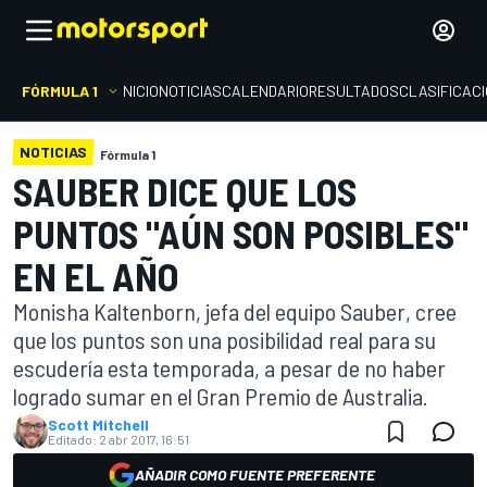
FÓRMULA 1
INICIO
NOTICIAS
CALENDARIO
RESULTADOS
CLASIFICAC
NOTICIAS
Fórmula 1
SAUBER DICE QUE LOS
PUNTOS "AÚN SON POSIBLES"
EN EL AÑO
Monisha Kaltenborn, jefa del equipo Sauber, cree
que los puntos son una posibilidad real para su
escudería esta temporada, a pesar de no haber
logrado sumar en el Gran Premio de Australia.
Scott Mitchell
Editado:
2 abr 2017, 16:51
AÑADIR COMO FUENTE PREFERENTE