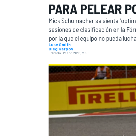
PARA PELEAR PO
INDYCAR
Mick Schumacher se siente "optimi
sesiones de clasificación en la Fó
por la que el equipo no pueda luch
Luke Smith
Oleg Karpov
Editado:
12 abr 2021, 2:58
MOTOGP