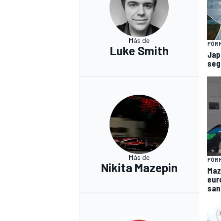
Más de
FÓRM
Luke Smith
Jap
seg
Más de
FÓRM
Nikita Mazepin
Maz
eur
san