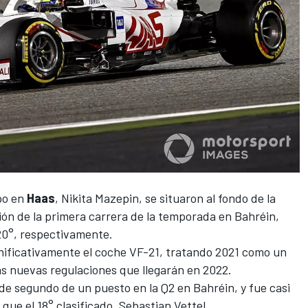
po en
Haas
,
Nikita Mazepin
, se situaron al fondo de la
ción de la primera carrera de la temporada en Bahréin,
20°, respectivamente.
gnificativamente el coche VF-21, tratando 2021 como un
as nuevas regulaciones que llegarán en 2022.
 segundo de un puesto en la Q2 en Bahréin, y fue casi
que el 18° clasificado,
Sebastian Vettel
.