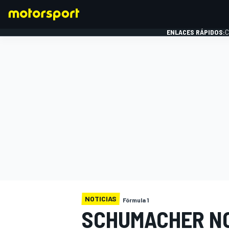
ENLACES RÁPIDOS:
C
FÓRMULA 1
NOTICIAS
Fórmula 1
SCHUMACHER NO