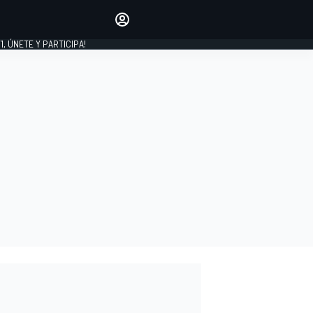
favoritos
Haz que se oiga tu voz
comentando artículos.
1, ÚNETE Y PARTICIPA!
INICIAR SESIÓN
EDICIÓN
LATINOAMÉRICA