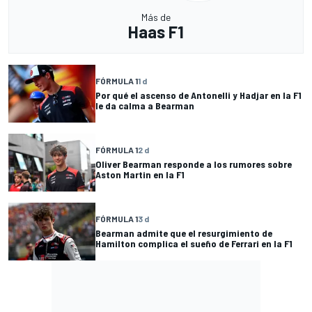
Más de
Haas F1
FÓRMULA 1
1 d
Por qué el ascenso de Antonelli y Hadjar en la F1
le da calma a Bearman
FÓRMULA 1
2 d
Oliver Bearman responde a los rumores sobre
Aston Martin en la F1
FÓRMULA 1
3 d
Bearman admite que el resurgimiento de
Hamilton complica el sueño de Ferrari en la F1