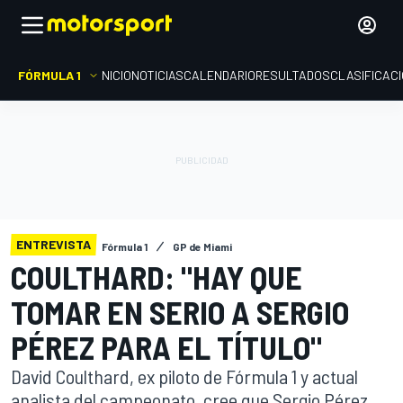
FÓRMULA 1
INICIO
NOTICIAS
CALENDARIO
RESULTADOS
CLASIFICAC
ENTREVISTA
Fórmula 1
GP de Miami
COULTHARD: "HAY QUE
TOMAR EN SERIO A SERGIO
PÉREZ PARA EL TÍTULO"
David Coulthard, ex piloto de Fórmula 1 y actual
analista del campeonato, cree que Sergio Pérez