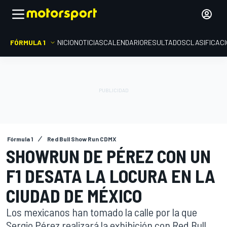
FÓRMULA 1
INICIO
NOTICIAS
CALENDARIO
RESULTADOS
CLASIFICAC
Fórmula 1
Red Bull Show Run CDMX
SHOWRUN DE PÉREZ CON UN
F1 DESATA LA LOCURA EN LA
CIUDAD DE MÉXICO
Los mexicanos han tomado la calle por la que
Sergio Pérez realizará la exhibición con Red Bull