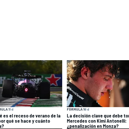
ULA 1
1 d
FÓRMULA 1
6 d
é es el receso de verano de la
La decisión clave que debe t
 por qué se hace y cuánto
Mercedes con Kimi Antonelli:
a?
¿penalización en Monza?