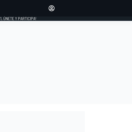
favoritos
Haz que se oiga tu voz
comentando artículos.
1, ÚNETE Y PARTICIPA!
INICIAR SESIÓN
EDICIÓN
LATINOAMÉRICA