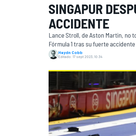
SINGAPUR DESP
INDYCAR
ACCIDENTE
Lance Stroll, de Aston Martin, no 
Fórmula 1 tras su fuerte accidente 
Haydn Cobb
Editado:
17 sept 2023, 10:34
MOTOGP