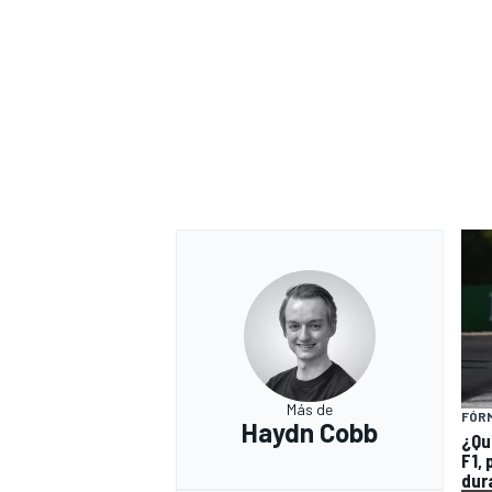
Más de
FÓRM
Haydn Cobb
¿Qu
F1,
dur