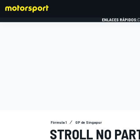
ENLACES RÁPIDOS:
C
FÓRMULA 1
Fórmula 1
GP de Singapur
STROLL NO PART